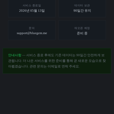
서비스 종료일
데이터 보관
2026년 05월 13일
90일간 유지
문의
재오픈 예정
support@bluegem.me
준비 중
안내사항
— 서비스 종료 후에도 기존 데이터는 90일간 안전하게 보
관됩니다. 더 나은 서비스를 위한 준비를 통해 곧 새로운 모습으로 찾
아뵙겠습니다. 관련 문의는 이메일로 연락 주세요.