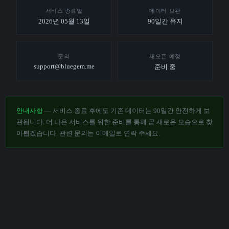
서비스 종료일
데이터 보관
2026년 05월 13일
90일간 유지
문의
재오픈 예정
support@bluegem.me
준비 중
안내사항
— 서비스 종료 후에도 기존 데이터는 90일간 안전하게 보
관됩니다. 더 나은 서비스를 위한 준비를 통해 곧 새로운 모습으로 찾
아뵙겠습니다. 관련 문의는 이메일로 연락 주세요.