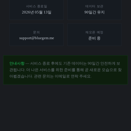
서비스 종료일
데이터 보관
2026년 05월 13일
90일간 유지
문의
재오픈 예정
support@bluegem.me
준비 중
안내사항
— 서비스 종료 후에도 기존 데이터는 90일간 안전하게 보
관됩니다. 더 나은 서비스를 위한 준비를 통해 곧 새로운 모습으로 찾
아뵙겠습니다. 관련 문의는 이메일로 연락 주세요.