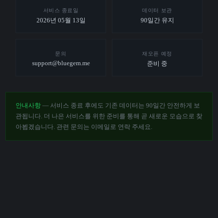
서비스 종료일
데이터 보관
2026년 05월 13일
90일간 유지
문의
재오픈 예정
support@bluegem.me
준비 중
안내사항
— 서비스 종료 후에도 기존 데이터는 90일간 안전하게 보
관됩니다. 더 나은 서비스를 위한 준비를 통해 곧 새로운 모습으로 찾
아뵙겠습니다. 관련 문의는 이메일로 연락 주세요.