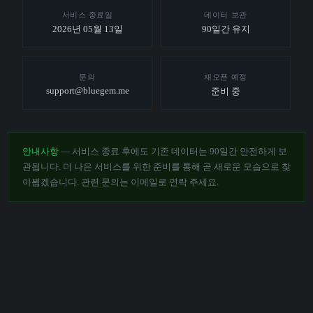
서비스 종료일
데이터 보관
2026년 05월 13일
90일간 유지
문의
재오픈 예정
support@bluegem.me
준비 중
안내사항
— 서비스 종료 후에도 기존 데이터는 90일간 안전하게 보
관됩니다. 더 나은 서비스를 위한 준비를 통해 곧 새로운 모습으로 찾
아뵙겠습니다. 관련 문의는 이메일로 연락 주세요.