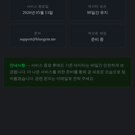
서비스 종료일
데이터 보관
2026년 05월 13일
90일간 유지
문의
재오픈 예정
support@bluegem.me
준비 중
안내사항
— 서비스 종료 후에도 기존 데이터는 90일간 안전하게 보
관됩니다. 더 나은 서비스를 위한 준비를 통해 곧 새로운 모습으로 찾
아뵙겠습니다. 관련 문의는 이메일로 연락 주세요.