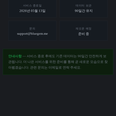
서비스 종료일
데이터 보관
2026년 05월 13일
90일간 유지
문의
재오픈 예정
support@bluegem.me
준비 중
안내사항
— 서비스 종료 후에도 기존 데이터는 90일간 안전하게 보
관됩니다. 더 나은 서비스를 위한 준비를 통해 곧 새로운 모습으로 찾
아뵙겠습니다. 관련 문의는 이메일로 연락 주세요.