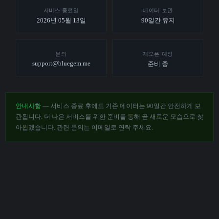
서비스 종료일
데이터 보관
2026년 05월 13일
90일간 유지
문의
재오픈 예정
support@bluegem.me
준비 중
안내사항
— 서비스 종료 후에도 기존 데이터는 90일간 안전하게 보
관됩니다. 더 나은 서비스를 위한 준비를 통해 곧 새로운 모습으로 찾
아뵙겠습니다. 관련 문의는 이메일로 연락 주세요.