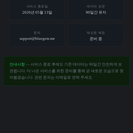
서비스 종료일
데이터 보관
2026년 05월 13일
90일간 유지
문의
재오픈 예정
support@bluegem.me
준비 중
안내사항
— 서비스 종료 후에도 기존 데이터는 90일간 안전하게 보
관됩니다. 더 나은 서비스를 위한 준비를 통해 곧 새로운 모습으로 찾
아뵙겠습니다. 관련 문의는 이메일로 연락 주세요.