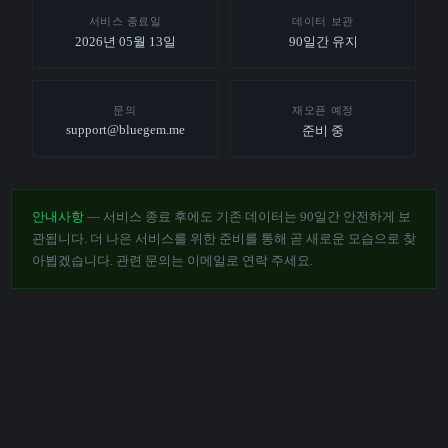
서비스 종료일
데이터 보관
2026년 05월 13일
90일간 유지
문의
재오픈 예정
support@bluegem.me
준비 중
안내사항
— 서비스 종료 후에도 기존 데이터는 90일간 안전하게 보
관됩니다. 더 나은 서비스를 위한 준비를 통해 곧 새로운 모습으로 찾
아뵙겠습니다. 관련 문의는 이메일로 연락 주세요.