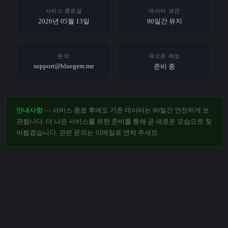
서비스 종료일
데이터 보관
2026년 05월 13일
90일간 유지
문의
재오픈 예정
support@bluegem.me
준비 중
안내사항
— 서비스 종료 후에도 기존 데이터는 90일간 안전하게 보
관됩니다. 더 나은 서비스를 위한 준비를 통해 곧 새로운 모습으로 찾
아뵙겠습니다. 관련 문의는 이메일로 연락 주세요.