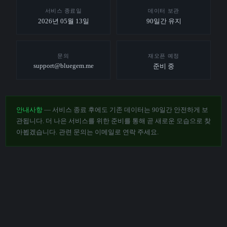
서비스 종료일
데이터 보관
2026년 05월 13일
90일간 유지
문의
재오픈 예정
support@bluegem.me
준비 중
안내사항
— 서비스 종료 후에도 기존 데이터는 90일간 안전하게 보
관됩니다. 더 나은 서비스를 위한 준비를 통해 곧 새로운 모습으로 찾
아뵙겠습니다. 관련 문의는 이메일로 연락 주세요.