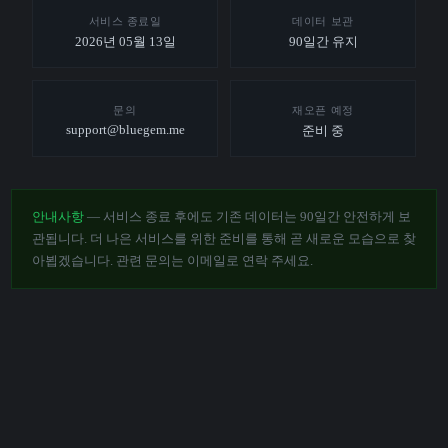
서비스 종료일
데이터 보관
2026년 05월 13일
90일간 유지
문의
재오픈 예정
support@bluegem.me
준비 중
안내사항
— 서비스 종료 후에도 기존 데이터는 90일간 안전하게 보
관됩니다. 더 나은 서비스를 위한 준비를 통해 곧 새로운 모습으로 찾
아뵙겠습니다. 관련 문의는 이메일로 연락 주세요.