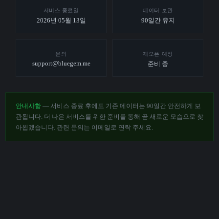
서비스 종료일
데이터 보관
2026년 05월 13일
90일간 유지
문의
재오픈 예정
support@bluegem.me
준비 중
안내사항
— 서비스 종료 후에도 기존 데이터는 90일간 안전하게 보
관됩니다. 더 나은 서비스를 위한 준비를 통해 곧 새로운 모습으로 찾
아뵙겠습니다. 관련 문의는 이메일로 연락 주세요.