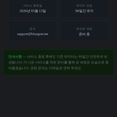
서비스 종료일
데이터 보관
2026년 05월 13일
90일간 유지
문의
재오픈 예정
support@bluegem.me
준비 중
안내사항
— 서비스 종료 후에도 기존 데이터는 90일간 안전하게 보
관됩니다. 더 나은 서비스를 위한 준비를 통해 곧 새로운 모습으로 찾
아뵙겠습니다. 관련 문의는 이메일로 연락 주세요.