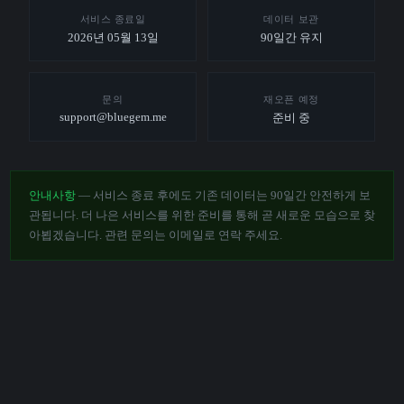
서비스 종료일
데이터 보관
2026년 05월 13일
90일간 유지
문의
재오픈 예정
support@bluegem.me
준비 중
안내사항
— 서비스 종료 후에도 기존 데이터는 90일간 안전하게 보
관됩니다. 더 나은 서비스를 위한 준비를 통해 곧 새로운 모습으로 찾
아뵙겠습니다. 관련 문의는 이메일로 연락 주세요.