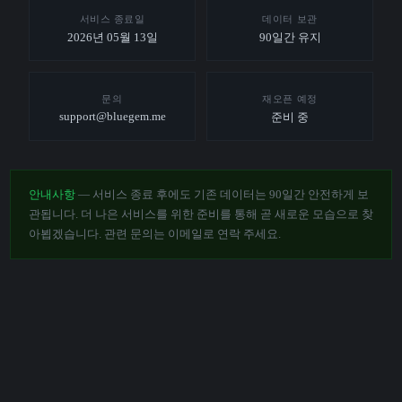
서비스 종료일
데이터 보관
2026년 05월 13일
90일간 유지
문의
재오픈 예정
support@bluegem.me
준비 중
안내사항
— 서비스 종료 후에도 기존 데이터는 90일간 안전하게 보
관됩니다. 더 나은 서비스를 위한 준비를 통해 곧 새로운 모습으로 찾
아뵙겠습니다. 관련 문의는 이메일로 연락 주세요.