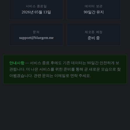
서비스 종료일
데이터 보관
2026년 05월 13일
90일간 유지
문의
재오픈 예정
support@bluegem.me
준비 중
안내사항
— 서비스 종료 후에도 기존 데이터는 90일간 안전하게 보
관됩니다. 더 나은 서비스를 위한 준비를 통해 곧 새로운 모습으로 찾
아뵙겠습니다. 관련 문의는 이메일로 연락 주세요.