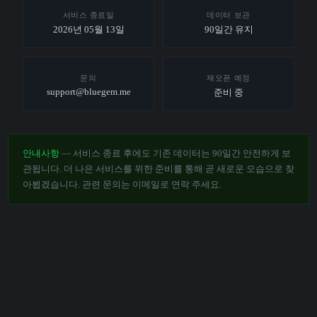
서비스 종료일
데이터 보관
2026년 05월 13일
90일간 유지
문의
재오픈 예정
support@bluegem.me
준비 중
안내사항
— 서비스 종료 후에도 기존 데이터는 90일간 안전하게 보
관됩니다. 더 나은 서비스를 위한 준비를 통해 곧 새로운 모습으로 찾
아뵙겠습니다. 관련 문의는 이메일로 연락 주세요.