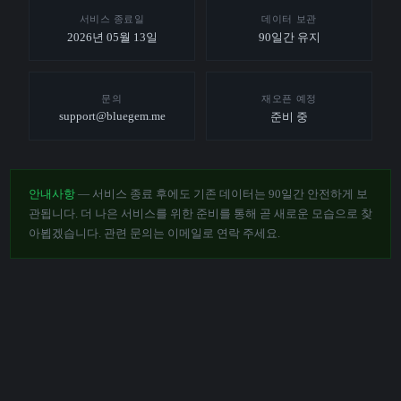
서비스 종료일
데이터 보관
2026년 05월 13일
90일간 유지
문의
재오픈 예정
support@bluegem.me
준비 중
안내사항
— 서비스 종료 후에도 기존 데이터는 90일간 안전하게 보
관됩니다. 더 나은 서비스를 위한 준비를 통해 곧 새로운 모습으로 찾
아뵙겠습니다. 관련 문의는 이메일로 연락 주세요.