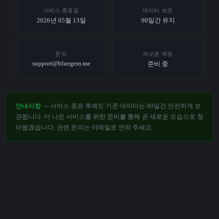
서비스 종료일
데이터 보관
2026년 05월 13일
90일간 유지
문의
재오픈 예정
support@bluegem.me
준비 중
안내사항
— 서비스 종료 후에도 기존 데이터는 90일간 안전하게 보
관됩니다. 더 나은 서비스를 위한 준비를 통해 곧 새로운 모습으로 찾
아뵙겠습니다. 관련 문의는 이메일로 연락 주세요.