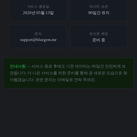
서비스 종료일
데이터 보관
2026년 05월 13일
90일간 유지
문의
재오픈 예정
support@bluegem.me
준비 중
안내사항
— 서비스 종료 후에도 기존 데이터는 90일간 안전하게 보
관됩니다. 더 나은 서비스를 위한 준비를 통해 곧 새로운 모습으로 찾
아뵙겠습니다. 관련 문의는 이메일로 연락 주세요.