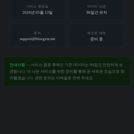
서비스 종료일
데이터 보관
2026년 05월 13일
90일간 유지
문의
재오픈 예정
support@bluegem.me
준비 중
안내사항
— 서비스 종료 후에도 기존 데이터는 90일간 안전하게 보
관됩니다. 더 나은 서비스를 위한 준비를 통해 곧 새로운 모습으로 찾
아뵙겠습니다. 관련 문의는 이메일로 연락 주세요.