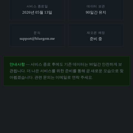
서비스 종료일
데이터 보관
2026년 05월 13일
90일간 유지
문의
재오픈 예정
support@bluegem.me
준비 중
안내사항
— 서비스 종료 후에도 기존 데이터는 90일간 안전하게 보
관됩니다. 더 나은 서비스를 위한 준비를 통해 곧 새로운 모습으로 찾
아뵙겠습니다. 관련 문의는 이메일로 연락 주세요.