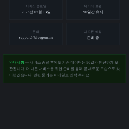
서비스 종료일
데이터 보관
2026년 05월 13일
90일간 유지
문의
재오픈 예정
support@bluegem.me
준비 중
안내사항
— 서비스 종료 후에도 기존 데이터는 90일간 안전하게 보
관됩니다. 더 나은 서비스를 위한 준비를 통해 곧 새로운 모습으로 찾
아뵙겠습니다. 관련 문의는 이메일로 연락 주세요.