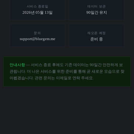
서비스 종료일
데이터 보관
2026년 05월 13일
90일간 유지
문의
재오픈 예정
support@bluegem.me
준비 중
안내사항
— 서비스 종료 후에도 기존 데이터는 90일간 안전하게 보
관됩니다. 더 나은 서비스를 위한 준비를 통해 곧 새로운 모습으로 찾
아뵙겠습니다. 관련 문의는 이메일로 연락 주세요.