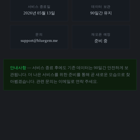
서비스 종료일
데이터 보관
2026년 05월 13일
90일간 유지
문의
재오픈 예정
support@bluegem.me
준비 중
안내사항
— 서비스 종료 후에도 기존 데이터는 90일간 안전하게 보
관됩니다. 더 나은 서비스를 위한 준비를 통해 곧 새로운 모습으로 찾
아뵙겠습니다. 관련 문의는 이메일로 연락 주세요.