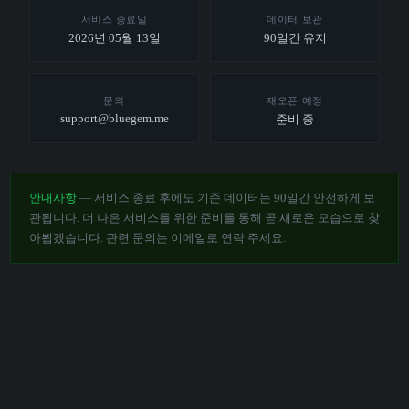
서비스 종료일
데이터 보관
2026년 05월 13일
90일간 유지
문의
재오픈 예정
support@bluegem.me
준비 중
안내사항
— 서비스 종료 후에도 기존 데이터는 90일간 안전하게 보
관됩니다. 더 나은 서비스를 위한 준비를 통해 곧 새로운 모습으로 찾
아뵙겠습니다. 관련 문의는 이메일로 연락 주세요.