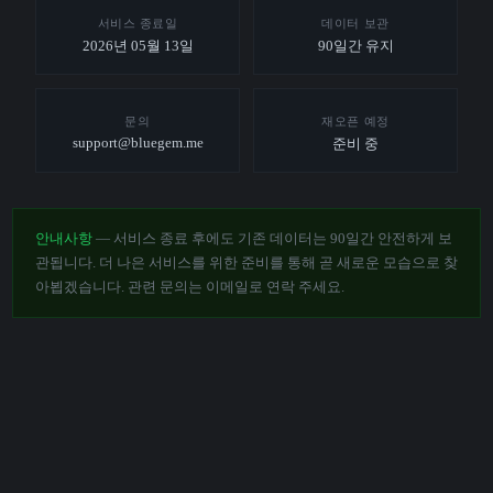
서비스 종료일
데이터 보관
2026년 05월 13일
90일간 유지
문의
재오픈 예정
support@bluegem.me
준비 중
안내사항
— 서비스 종료 후에도 기존 데이터는 90일간 안전하게 보
관됩니다. 더 나은 서비스를 위한 준비를 통해 곧 새로운 모습으로 찾
아뵙겠습니다. 관련 문의는 이메일로 연락 주세요.