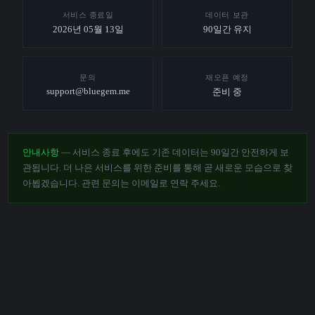
서비스 종료일
데이터 보관
2026년 05월 13일
90일간 유지
문의
재오픈 예정
support@bluegem.me
준비 중
안내사항
— 서비스 종료 후에도 기존 데이터는 90일간 안전하게 보
관됩니다. 더 나은 서비스를 위한 준비를 통해 곧 새로운 모습으로 찾
아뵙겠습니다. 관련 문의는 이메일로 연락 주세요.