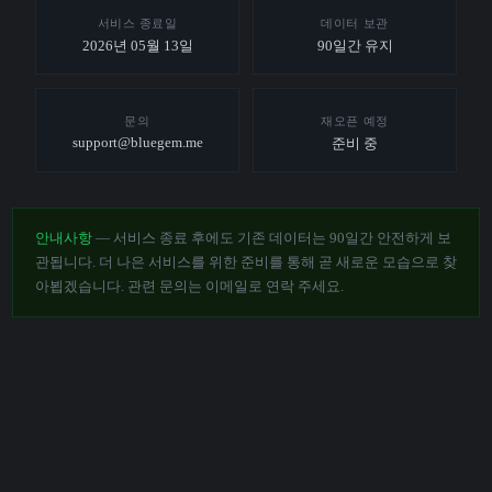
서비스 종료일
데이터 보관
2026년 05월 13일
90일간 유지
문의
재오픈 예정
support@bluegem.me
준비 중
안내사항
— 서비스 종료 후에도 기존 데이터는 90일간 안전하게 보
관됩니다. 더 나은 서비스를 위한 준비를 통해 곧 새로운 모습으로 찾
아뵙겠습니다. 관련 문의는 이메일로 연락 주세요.