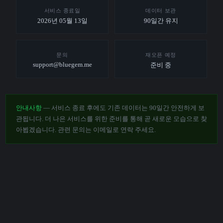
서비스 종료일
데이터 보관
2026년 05월 13일
90일간 유지
문의
재오픈 예정
support@bluegem.me
준비 중
안내사항
— 서비스 종료 후에도 기존 데이터는 90일간 안전하게 보
관됩니다. 더 나은 서비스를 위한 준비를 통해 곧 새로운 모습으로 찾
아뵙겠습니다. 관련 문의는 이메일로 연락 주세요.