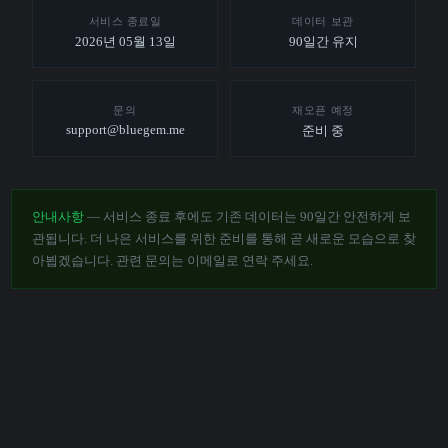
서비스 종료일
데이터 보관
2026년 05월 13일
90일간 유지
문의
재오픈 예정
support@bluegem.me
준비 중
안내사항
— 서비스 종료 후에도 기존 데이터는 90일간 안전하게 보
관됩니다. 더 나은 서비스를 위한 준비를 통해 곧 새로운 모습으로 찾
아뵙겠습니다. 관련 문의는 이메일로 연락 주세요.