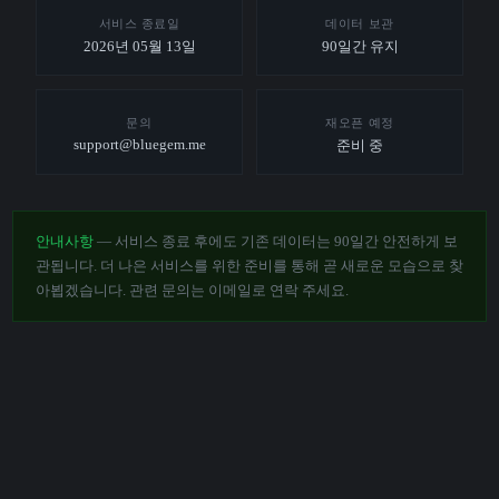
서비스 종료일
데이터 보관
2026년 05월 13일
90일간 유지
문의
재오픈 예정
support@bluegem.me
준비 중
안내사항
— 서비스 종료 후에도 기존 데이터는 90일간 안전하게 보
관됩니다. 더 나은 서비스를 위한 준비를 통해 곧 새로운 모습으로 찾
아뵙겠습니다. 관련 문의는 이메일로 연락 주세요.