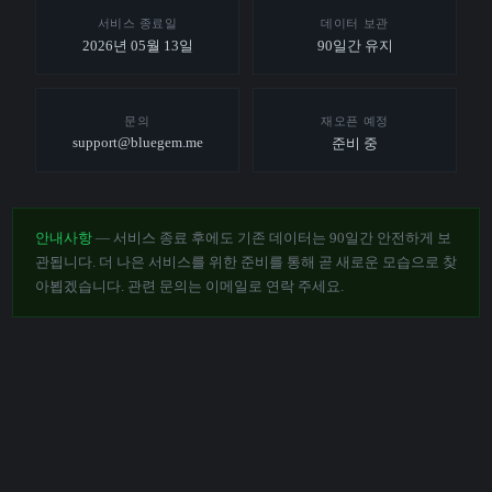
서비스 종료일
데이터 보관
2026년 05월 13일
90일간 유지
문의
재오픈 예정
support@bluegem.me
준비 중
안내사항
— 서비스 종료 후에도 기존 데이터는 90일간 안전하게 보
관됩니다. 더 나은 서비스를 위한 준비를 통해 곧 새로운 모습으로 찾
아뵙겠습니다. 관련 문의는 이메일로 연락 주세요.