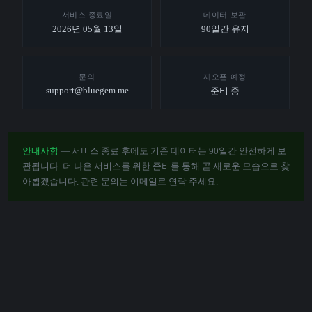
서비스 종료일
데이터 보관
2026년 05월 13일
90일간 유지
문의
재오픈 예정
support@bluegem.me
준비 중
안내사항
— 서비스 종료 후에도 기존 데이터는 90일간 안전하게 보
관됩니다. 더 나은 서비스를 위한 준비를 통해 곧 새로운 모습으로 찾
아뵙겠습니다. 관련 문의는 이메일로 연락 주세요.