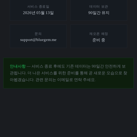
서비스 종료일
데이터 보관
2026년 05월 13일
90일간 유지
문의
재오픈 예정
support@bluegem.me
준비 중
안내사항
— 서비스 종료 후에도 기존 데이터는 90일간 안전하게 보
관됩니다. 더 나은 서비스를 위한 준비를 통해 곧 새로운 모습으로 찾
아뵙겠습니다. 관련 문의는 이메일로 연락 주세요.