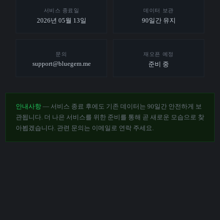
서비스 종료일
데이터 보관
2026년 05월 13일
90일간 유지
문의
재오픈 예정
support@bluegem.me
준비 중
안내사항
— 서비스 종료 후에도 기존 데이터는 90일간 안전하게 보
관됩니다. 더 나은 서비스를 위한 준비를 통해 곧 새로운 모습으로 찾
아뵙겠습니다. 관련 문의는 이메일로 연락 주세요.