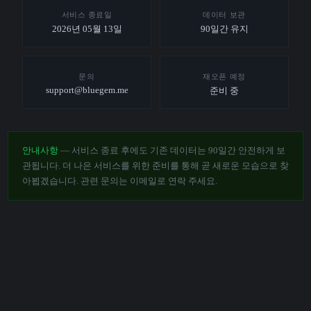
서비스 종료일
데이터 보관
2026년 05월 13일
90일간 유지
문의
재오픈 예정
support@bluegem.me
준비 중
안내사항
— 서비스 종료 후에도 기존 데이터는 90일간 안전하게 보
관됩니다. 더 나은 서비스를 위한 준비를 통해 곧 새로운 모습으로 찾
아뵙겠습니다. 관련 문의는 이메일로 연락 주세요.