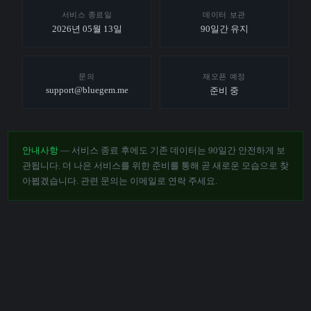
서비스 종료일
데이터 보관
2026년 05월 13일
90일간 유지
문의
재오픈 예정
support@bluegem.me
준비 중
안내사항
— 서비스 종료 후에도 기존 데이터는 90일간 안전하게 보
관됩니다. 더 나은 서비스를 위한 준비를 통해 곧 새로운 모습으로 찾
아뵙겠습니다. 관련 문의는 이메일로 연락 주세요.