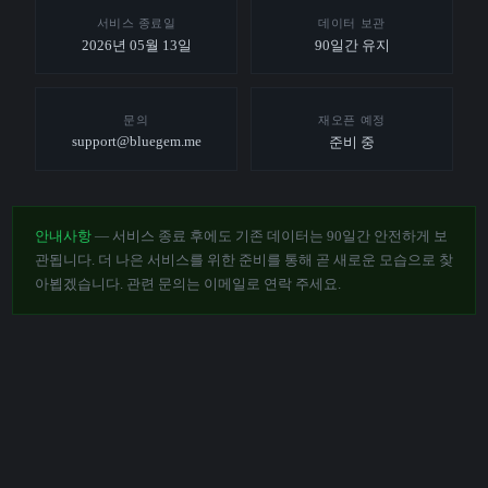
서비스 종료일
데이터 보관
2026년 05월 13일
90일간 유지
문의
재오픈 예정
support@bluegem.me
준비 중
안내사항
— 서비스 종료 후에도 기존 데이터는 90일간 안전하게 보
관됩니다. 더 나은 서비스를 위한 준비를 통해 곧 새로운 모습으로 찾
아뵙겠습니다. 관련 문의는 이메일로 연락 주세요.