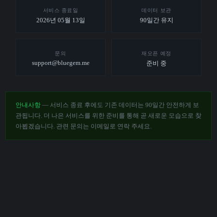
서비스 종료일
데이터 보관
2026년 05월 13일
90일간 유지
문의
재오픈 예정
support@bluegem.me
준비 중
안내사항
— 서비스 종료 후에도 기존 데이터는 90일간 안전하게 보
관됩니다. 더 나은 서비스를 위한 준비를 통해 곧 새로운 모습으로 찾
아뵙겠습니다. 관련 문의는 이메일로 연락 주세요.