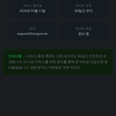
서비스 종료일
데이터 보관
2026년 05월 13일
90일간 유지
문의
재오픈 예정
support@bluegem.me
준비 중
안내사항
— 서비스 종료 후에도 기존 데이터는 90일간 안전하게 보
관됩니다. 더 나은 서비스를 위한 준비를 통해 곧 새로운 모습으로 찾
아뵙겠습니다. 관련 문의는 이메일로 연락 주세요.