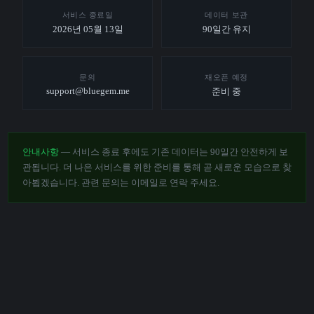
서비스 종료일
데이터 보관
2026년 05월 13일
90일간 유지
문의
재오픈 예정
support@bluegem.me
준비 중
안내사항
— 서비스 종료 후에도 기존 데이터는 90일간 안전하게 보
관됩니다. 더 나은 서비스를 위한 준비를 통해 곧 새로운 모습으로 찾
아뵙겠습니다. 관련 문의는 이메일로 연락 주세요.