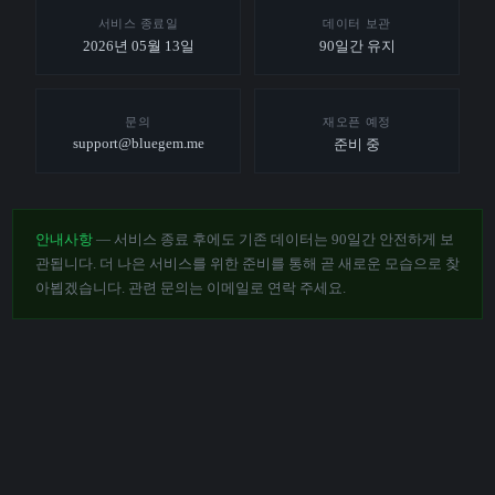
서비스 종료일
데이터 보관
2026년 05월 13일
90일간 유지
문의
재오픈 예정
support@bluegem.me
준비 중
안내사항
— 서비스 종료 후에도 기존 데이터는 90일간 안전하게 보
관됩니다. 더 나은 서비스를 위한 준비를 통해 곧 새로운 모습으로 찾
아뵙겠습니다. 관련 문의는 이메일로 연락 주세요.