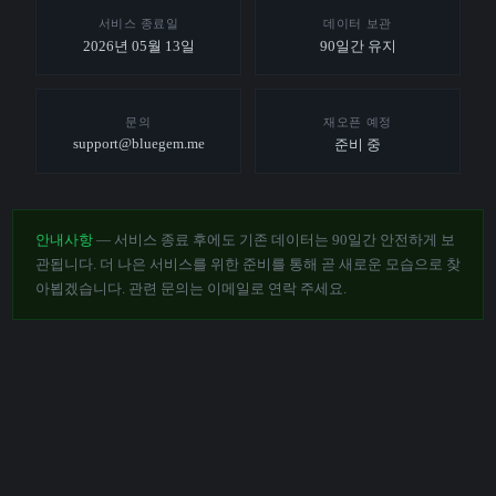
서비스 종료일
데이터 보관
2026년 05월 13일
90일간 유지
문의
재오픈 예정
support@bluegem.me
준비 중
안내사항
— 서비스 종료 후에도 기존 데이터는 90일간 안전하게 보
관됩니다. 더 나은 서비스를 위한 준비를 통해 곧 새로운 모습으로 찾
아뵙겠습니다. 관련 문의는 이메일로 연락 주세요.