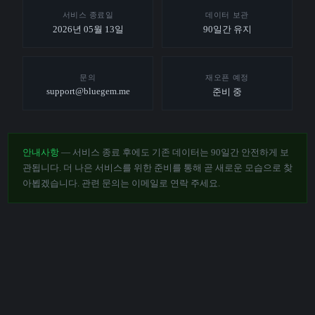
서비스 종료일
데이터 보관
2026년 05월 13일
90일간 유지
문의
재오픈 예정
support@bluegem.me
준비 중
안내사항
— 서비스 종료 후에도 기존 데이터는 90일간 안전하게 보
관됩니다. 더 나은 서비스를 위한 준비를 통해 곧 새로운 모습으로 찾
아뵙겠습니다. 관련 문의는 이메일로 연락 주세요.