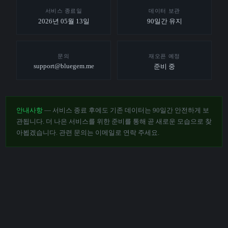
서비스 종료일
데이터 보관
2026년 05월 13일
90일간 유지
문의
재오픈 예정
support@bluegem.me
준비 중
안내사항
— 서비스 종료 후에도 기존 데이터는 90일간 안전하게 보
관됩니다. 더 나은 서비스를 위한 준비를 통해 곧 새로운 모습으로 찾
아뵙겠습니다. 관련 문의는 이메일로 연락 주세요.