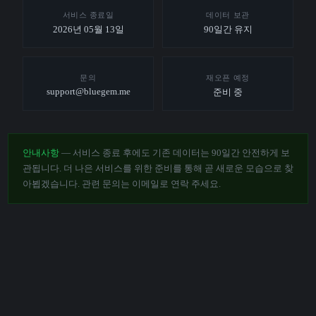
서비스 종료일
데이터 보관
2026년 05월 13일
90일간 유지
문의
재오픈 예정
support@bluegem.me
준비 중
안내사항
— 서비스 종료 후에도 기존 데이터는 90일간 안전하게 보
관됩니다. 더 나은 서비스를 위한 준비를 통해 곧 새로운 모습으로 찾
아뵙겠습니다. 관련 문의는 이메일로 연락 주세요.