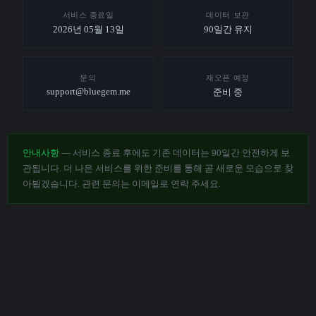
서비스 종료일
데이터 보관
2026년 05월 13일
90일간 유지
문의
재오픈 예정
support@bluegem.me
준비 중
안내사항
— 서비스 종료 후에도 기존 데이터는 90일간 안전하게 보
관됩니다. 더 나은 서비스를 위한 준비를 통해 곧 새로운 모습으로 찾
아뵙겠습니다. 관련 문의는 이메일로 연락 주세요.